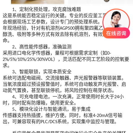
、
定制化预处理，攻克腐蚀难题
1
这是系统能否稳定运行的关键。专业的反应釜工艺氧分析仪
会根据现场工艺参数，设计专门的预处理系统。
艾伊科技
多
年现场经验，针对有机溶剂
拥有聚四氟乙烯、碱洗、
AGP
5
00
醇洗、吸附等多种方式有效去除有机溶剂，
有效延长使用寿
命
。
、
高性能传感器，
准确
监测
2
采用进口电化学传感器，量程可根据需求定制（如
0-
），灵活匹配不同工艺阶段的控氧要
2%/
5%/
10%/
25%/30%VOL
求。
、
智能联锁，实现本质安全
3
系统
可选配
电磁阀、交流接触器、声光报警器等联锁装置。
当氧浓度超过预设报警值时，系统可自动触发声光报警、启
动氮气置换，甚至联锁停机，将风险控制在萌芽状态。
、
可充电锂电池，一次充满，正常使用时长大于
小
4
24
时，同时配有防爆箱，使用更安全。
、
模块化设计与智能通讯，易于集成
5
传感器支持热插拔，维护方便。同时，标准
信号输
4-20mA
出，可兼容现有的
系统，实现集中监控与管理。
PLC/DCS