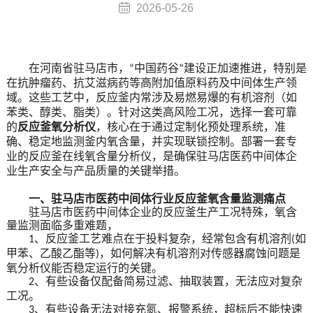
2026-05-26
在河南省驻马店市，
中国药谷
建设正加速推进，特别是
“
”
在抗肿瘤药、抗艾滋病药等高附加值原料药及中间体生产领
域。这些工艺中，反应釜内常涉及易燃易爆的有机溶剂（如
苯类、醇类、脂类）。针对这类高风险工况，选择一套可靠
的
反应釜氧分析仪
，核心在于通过定制化预处理系统，
准
确
、稳定地监测釜内氧含量，并实现联锁控制。部署一套专
业的反应釜在线氧含量分析仪，是
确保
驻马店医药中间体企
业生产安全与产品质量的关键举措。
一、驻马店市医药中间体行业反应釜氧含量监测痛点
驻马店市医药中间体企业的反应釜生产工况特殊，氧含
量监测面临多重难题，
、
反应釜工艺难点在于投料复杂，经常包含有机溶剂
如
1
(
甲苯、乙酸乙酯等
，
如何解决有机溶剂对传感器腐蚀问题是
)
氧分析仪能否稳定运行的关键。
、有些设备
仅配备简易过滤、抽取装置，无法应对复杂
2
工况。
、有些
设备无法对接充氮、报警系统，超标后不能快速
3