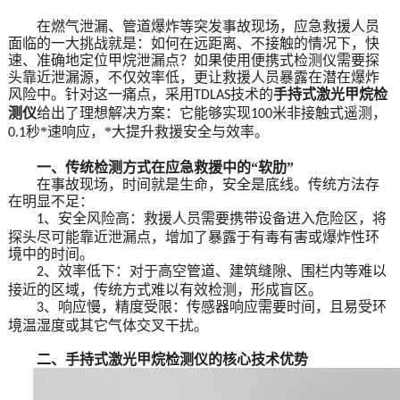
在燃气泄漏、管道爆炸等突发事故现场，应急救援人员
面临的一大挑战就是：如何在远距离、不接触的情况下，快
速、准确地定位甲烷泄漏点？
如果使用便携式检测仪需要探
头靠近泄漏源，不仅效率低，更让救援人员暴露在潜在爆炸
风险中。针对这一痛点，采用
技术的
手持式激光甲烷检
TDLAS
测仪
给出了理想解决方案：它能够实现
米非接触式遥测，
100
秒*速响应，*大提升救援安全与效率。
0.1
一、传统检测方式在应急救援中的
“软肋”
在事故现场，时间就是生命，安全是底线。传统方法存
在明显不足：
、安全风险高：救援人员需要携带设备进入危险区，将
1
探头尽可能靠近泄漏点，增加了暴露于有毒有害或爆炸性环
境中的时间。
、效率低下：对于高空管道、建筑缝隙、围栏内等难以
2
接近的区域，传统方式难以有效检测，形成盲区。
、响应慢，精度受限：传感器响应需要时间，且易受环
3
境温湿度或其它气体交叉干扰。
二、手持式激光甲烷检测仪的核心技术优势