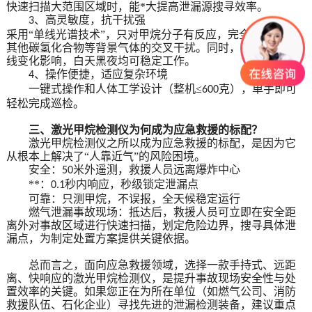
快速扫描大范围区域时，能*大提高泄漏源搜寻效率。
、高灵敏度，抗干扰强
3
采用
“单线光谱技术”，只对甲烷分子有反应，完全不受水汽、
其他碳氢化合物等背景气体的交叉干扰。同时，不受环境光
线变化影响，白天黑夜均可稳定工作。
、操作便捷，适应复杂环境
4
一键式操作和人体工学设计（整机
≤
克），单手即可
600
轻松完成巡检。
三、激光甲烷检测仪为何成为应急救援的标配？
激光甲烷检测仪之所以成为应急救援的标配，是因为它
从根本上解决了
“人靠近气”的风险困境。
安全：
米外遥测，救援人员远离爆炸中心
50
**：
秒内响应，秒级锁定泄漏点
0.1
可靠：只测甲烷，不误报，全天候稳定运行
燃气泄漏事故现场：抵达后，救援人员可立即在安全距
离外对事故区域进行快速扫描，划定危险边界，搜寻具体泄
漏点，为制定处置方案提供关键依据。
总而言之，面向应急救援领域，选择一款手持式、远距
离、快响应的激光甲烷检测仪，是提升事故现场安全性与处
置效率的关键。如果您正在为所在单位（如燃气公司、消防
救援队伍、石化企业）寻找先进的泄漏检测装备，建议重点